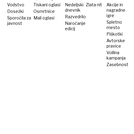
Vodstvo
Tiskani oglasi
Nedeljski
Zlata nit
Akcije in
dnevnik
nagradne
Dosežki
Osmrtnice
igre
Razvedrilo
Sporočila za
Mali oglasi
Spletno
javnost
Naročanje
mesto
edicij
Piškotki
Avtorske
pravice
Volilna
kampanja
Zasebnost