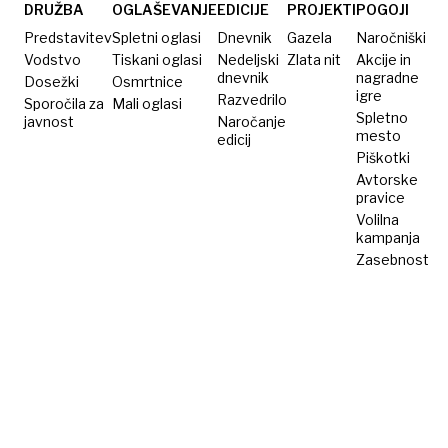
nedeljsko
DRUŽBA
OGLAŠEVANJE
EDICIJE
PROJEKTI
POGOJI
kosilo
Predstavitev
Spletni oglasi
Dnevnik
Gazela
Naročniški
Vodstvo
Tiskani oglasi
Nedeljski
Zlata nit
Akcije in
dnevnik
nagradne
Dosežki
Osmrtnice
igre
Razvedrilo
Sporočila za
Mali oglasi
Spletno
javnost
Naročanje
mesto
edicij
Piškotki
Avtorske
pravice
Volilna
kampanja
Zasebnost