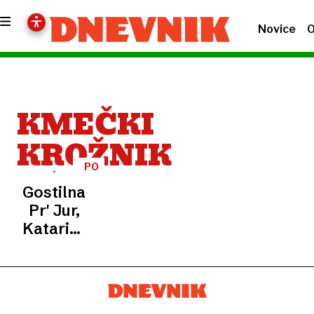
Novice
O
KMEČKI
KROŽNIK
PO
DOMAČE
Gostilna
Pr' Jur,
Katarina
nad
Ljubljano:
Skoraj
popolno