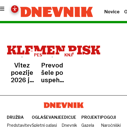
Novice
O
KLEMEN PISK
PESNIŠKI
KNJIGA
TURNIR
Vitez
Prevod
poezije
šele po
2026 je
uspehu
Klemen
serije
Pisk,
občinstvo
najbolj
prepričala
DRUŽBA
OGLAŠEVANJE
EDICIJE
PROJEKTI
POGOJI
pesem
Predstavitev
Spletni oglasi
Dnevnik
Gazela
Naročniški