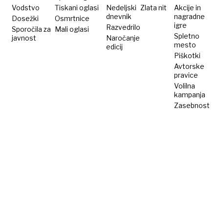
Alje
Vodstvo
Tiskani oglasi
Nedeljski
Zlata nit
Akcije in
dnevnik
nagradne
Dosežki
Pušič
Osmrtnice
igre
Razvedrilo
Sporočila za
Mali oglasi
Spletno
javnost
Naročanje
mesto
edicij
Piškotki
Avtorske
pravice
Volilna
kampanja
Zasebnost