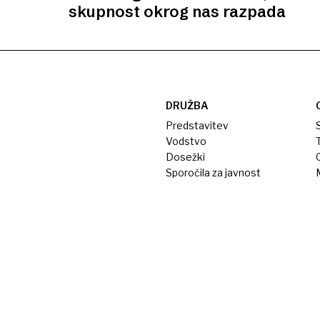
skupnost okrog nas razpada
DRUŽBA
Predstavitev
S
Vodstvo
T
Dosežki
Sporočila za javnost
M