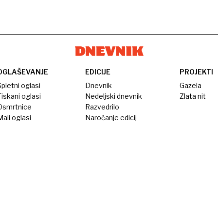
OGLAŠEVANJE
EDICIJE
PROJEKTI
pletni oglasi
Dnevnik
Gazela
iskani oglasi
Nedeljski dnevnik
Zlata nit
Osmrtnice
Razvedrilo
ali oglasi
Naročanje edicij