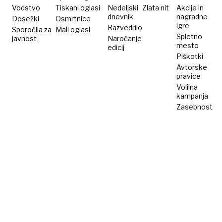
Vodstvo
Tiskani oglasi
Nedeljski
Zlata nit
Akcije in
dnevnik
nagradne
Dosežki
Osmrtnice
igre
Razvedrilo
Sporočila za
Mali oglasi
Spletno
javnost
Naročanje
mesto
edicij
Piškotki
Avtorske
pravice
Volilna
kampanja
Zasebnost