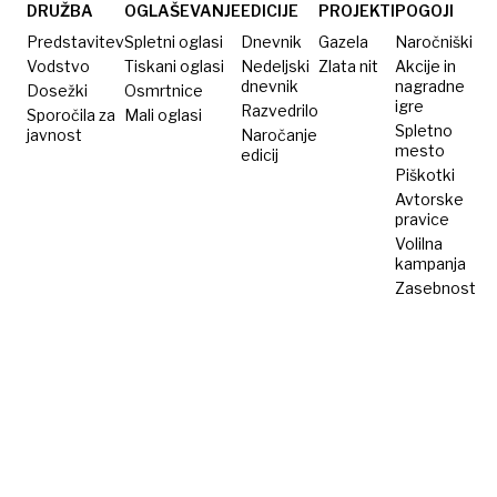
DRUŽBA
OGLAŠEVANJE
EDICIJE
PROJEKTI
POGOJI
Predstavitev
Spletni oglasi
Dnevnik
Gazela
Naročniški
Vodstvo
Tiskani oglasi
Nedeljski
Zlata nit
Akcije in
dnevnik
nagradne
Dosežki
Osmrtnice
igre
Razvedrilo
Sporočila za
Mali oglasi
Spletno
javnost
Naročanje
mesto
edicij
Piškotki
Avtorske
pravice
Volilna
kampanja
Zasebnost