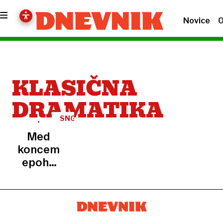
Novice
O
KLASIČNA
DRAMATIKA
SNG
NOVA
Med
GORICA
koncem
epohe
in
novimi
začetki