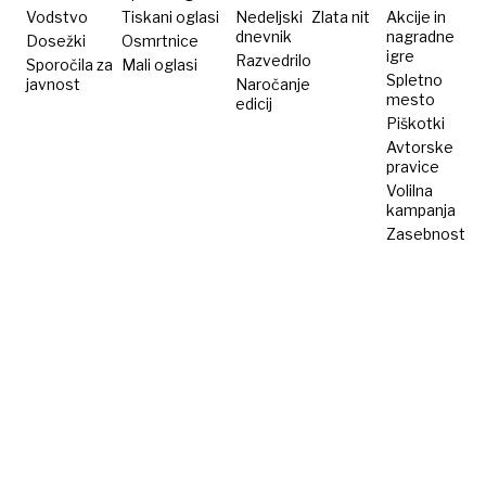
pomočjo
večja
dan
Vodstvo
Tiskani oglasi
Nedeljski
Zlata nit
Akcije in
dnevnik
nagradne
Dosežki
kozarca
Osmrtnice
kivija na
igre
Razvedrilo
Sporočila za
Mali oglasi
dan
Spletno
javnost
Naročanje
mesto
edicij
Piškotki
Avtorske
pravice
Volilna
kampanja
Zasebnost