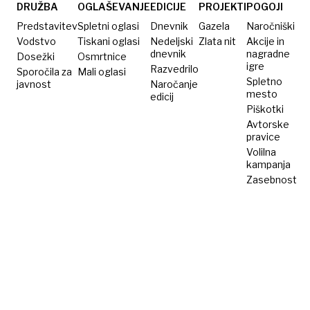
za
DRUŽBA
OGLAŠEVANJE
EDICIJE
PROJEKTI
POGOJI
poslanci
Predstavitev
Spletni oglasi
Dnevnik
Gazela
Naročniški
Vodstvo
Tiskani oglasi
Nedeljski
Zlata nit
Akcije in
dnevnik
nagradne
Dosežki
Osmrtnice
igre
Razvedrilo
Sporočila za
Mali oglasi
Spletno
javnost
Naročanje
mesto
edicij
Piškotki
Avtorske
pravice
Volilna
kampanja
Zasebnost