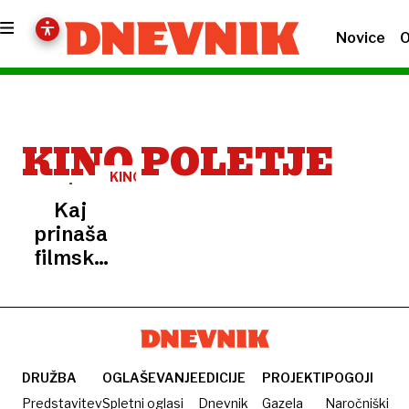
Novice
O
KINO POLETJE
KINO
NAPOVED
Kaj
prinaša
filmsko
poletje
2026
DRUŽBA
OGLAŠEVANJE
EDICIJE
PROJEKTI
POGOJI
Predstavitev
Spletni oglasi
Dnevnik
Gazela
Naročniški