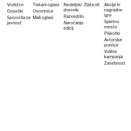
Vodstvo
Tiskani oglasi
Nedeljski
Zlata nit
Akcije in
dnevnik
nagradne
Dosežki
Osmrtnice
igre
Razvedrilo
Sporočila za
Mali oglasi
Spletno
javnost
Naročanje
mesto
edicij
Piškotki
Avtorske
pravice
Volilna
kampanja
Zasebnost