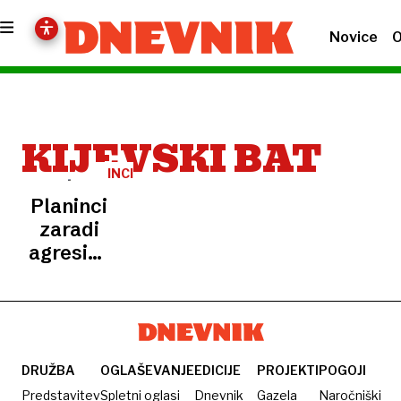
Novice
O
KIJEVSKI BAT
INCIDENT
Planinci
zaradi
agresivnega
ovna
morali
odpovedati
vzpon
DRUŽBA
OGLAŠEVANJE
EDICIJE
PROJEKTI
POGOJI
Predstavitev
Spletni oglasi
Dnevnik
Gazela
Naročniški