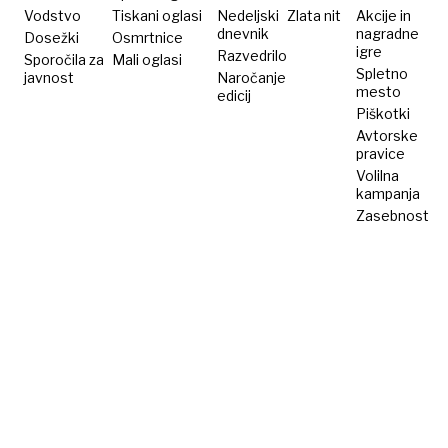
Vodstvo
Tiskani oglasi
Nedeljski
Zlata nit
Akcije in
dnevnik
nagradne
Dosežki
Osmrtnice
igre
Razvedrilo
Sporočila za
Mali oglasi
Spletno
javnost
Naročanje
mesto
edicij
Piškotki
Avtorske
pravice
Volilna
kampanja
Zasebnost