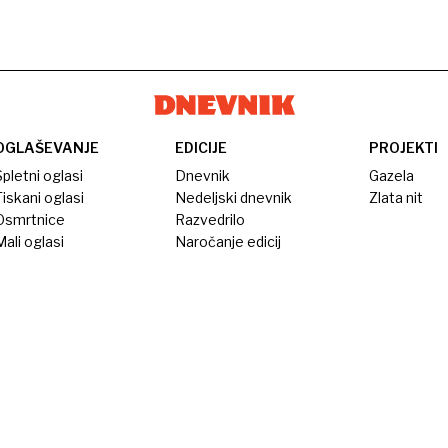
OGLAŠEVANJE
EDICIJE
PROJEKTI
pletni oglasi
Dnevnik
Gazela
iskani oglasi
Nedeljski dnevnik
Zlata nit
Osmrtnice
Razvedrilo
ali oglasi
Naročanje edicij