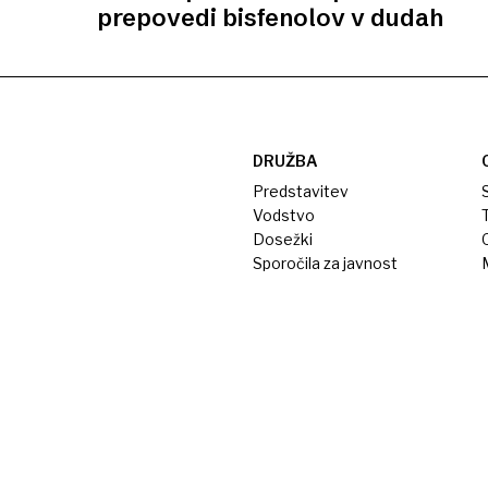
prepovedi bisfenolov v dudah
DRUŽBA
Predstavitev
S
Vodstvo
T
Dosežki
Sporočila za javnost
M