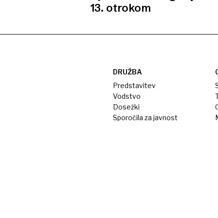
13. otrokom
DRUŽBA
Predstavitev
S
Vodstvo
T
Dosežki
Sporočila za javnost
M