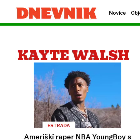
Novice
Obj
KAYTE WALSH
ESTRADA
Ameriški raper NBA YoungBoy s