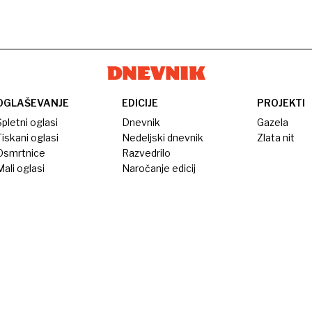
OGLAŠEVANJE
EDICIJE
PROJEKTI
pletni oglasi
Dnevnik
Gazela
iskani oglasi
Nedeljski dnevnik
Zlata nit
Osmrtnice
Razvedrilo
ali oglasi
Naročanje edicij