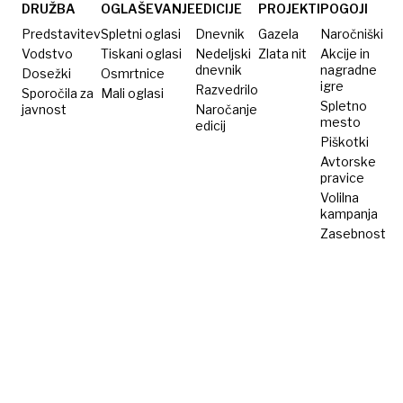
korupcija,
Katja
DRUŽBA
OGLAŠEVANJE
EDICIJE
PROJEKTI
POGOJI
pravic
Mihelič
Predstavitev
Spletni oglasi
Dnevnik
Gazela
Naročniški
ni!
Sušnik
Vodstvo
Tiskani oglasi
Nedeljski
Zlata nit
Akcije in
dnevnik
nagradne
Dosežki
Osmrtnice
igre
Razvedrilo
Sporočila za
Mali oglasi
Spletno
javnost
Naročanje
mesto
edicij
Piškotki
Avtorske
pravice
Volilna
kampanja
Zasebnost