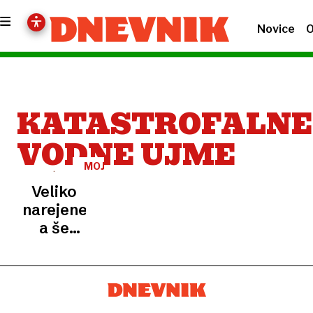
Novice
O
KATASTROFALNE
VODNE UJME
MOJCA
MAROT
Veliko
narejenega,
a še
zdaleč
ne
dovolj