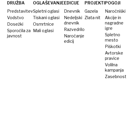
DRUŽBA
OGLAŠEVANJE
EDICIJE
PROJEKTI
POGOJI
Predstavitev
Spletni oglasi
Dnevnik
Gazela
Naročniški
Vodstvo
Tiskani oglasi
Nedeljski
Zlata nit
Akcije in
dnevnik
nagradne
Dosežki
Osmrtnice
igre
Razvedrilo
Sporočila za
Mali oglasi
Spletno
javnost
Naročanje
mesto
edicij
Piškotki
Avtorske
pravice
Volilna
kampanja
Zasebnost