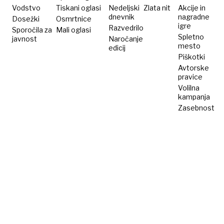
Vodstvo
Tiskani oglasi
Nedeljski
Zlata nit
Akcije in
dnevnik
nagradne
Dosežki
Osmrtnice
igre
Razvedrilo
Sporočila za
Mali oglasi
Spletno
javnost
Naročanje
mesto
edicij
Piškotki
Avtorske
pravice
Volilna
kampanja
Zasebnost