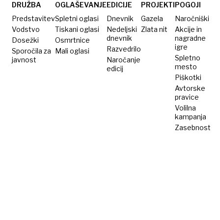
močno
kdo bo
DRUŽBA
OGLAŠEVANJE
EDICIJE
PROJEKTI
POGOJI
obogatela
imel
Predstavitev
Spletni oglasi
Dnevnik
Gazela
Naročniški
srečo
Vodstvo
Tiskani oglasi
Nedeljski
Zlata nit
Akcije in
dnevnik
nagradne
Dosežki
Osmrtnice
igre
Razvedrilo
Sporočila za
Mali oglasi
Spletno
javnost
Naročanje
mesto
edicij
Piškotki
Avtorske
pravice
Volilna
kampanja
Zasebnost