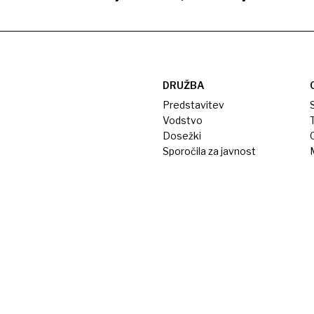
DRUŽBA
Predstavitev
S
Vodstvo
T
Dosežki
Sporočila za javnost
M