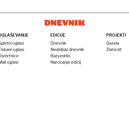
OGLAŠEVANJE
EDICIJE
PROJEKTI
pletni oglasi
Dnevnik
Gazela
iskani oglasi
Nedeljski dnevnik
Zlata nit
Osmrtnice
Razvedrilo
ali oglasi
Naročanje edicij