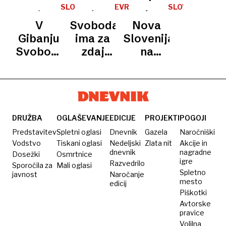
SMC
po levi
na listi
listo za
listi
SLOVENIJA
EVROPSKE
SLOVENIJA
alternativi
VOLITVE
Zelenih
evropske
Socialnih
V
Svoboda
Nova
/
Slovenije
volitve
demokratov?
GIBANJE
Gibanju
ima za
Slovenija
SVOBODA
tudi
Svoboda
zdaj
na
Mojca
razkrili
sedem
evropske
Šetinc
kandidatno
imen,
volitve
Pašek
listo za
Golob v
z
evropske
iskanje
Matejem
volitve,
še dveh
Toninom
DRUŽBA
OGLAŠEVANJE
EDICIJE
PROJEKTI
POGOJI
na vrhu
in
Predstavitev
Spletni oglasi
Dnevnik
Gazela
Naročniški
presenečenje
Ljudmilo
Vodstvo
Tiskani oglasi
Nedeljski
Zlata nit
Akcije in
dnevnik
nagradne
Dosežki
Osmrtnice
Novak
igre
Razvedrilo
Sporočila za
Mali oglasi
Spletno
javnost
Naročanje
mesto
edicij
Piškotki
Avtorske
pravice
Volilna