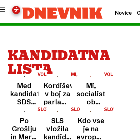
Novice
O
KANDIDATNA
LISTA
VOLITVE
MI,
VOLITVE
SOCIALISTI
2026
Med
Kordiševi
Mi,
kandidati
v boj za
socialisti
SDS
parlament
ob
tudi
tudi z
vložitvi
SLOVENIJA
SLOVENIJA
SLOVENIJA
trije
igralcem
kandidatne
Po
SLS
Kdo vse
bivši
Gojmirjem
liste o
Grošlju
vložila
je na
poslanci
Lešnjakom
potrebi
in Merlu
kandidatno
evropski