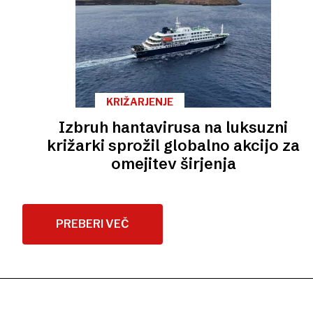
KRIŽARJENJE
Izbruh hantavirusa na luksuzni
križarki sprožil globalno akcijo za
omejitev širjenja
PREBERI VEČ