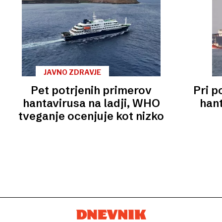
JAVNO ZDRAVJE
Pet potrjenih primerov
Pri p
hantavirusa na ladji, WHO
hant
tveganje ocenjuje kot nizko