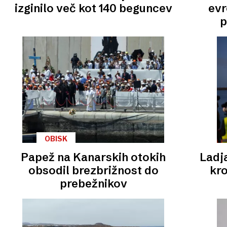
izginilo več kot 140 beguncev
evr
p
OBISK
Papež na Kanarskih otokih
Ladj
obsodil brezbrižnost do
kro
prebežnikov