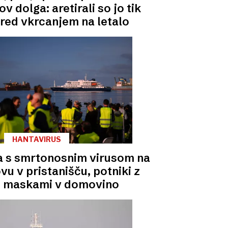
ov dolga: aretirali so jo tik
red vkrcanjem na letalo
HANTAVIRUS
a s smrtonosnim virusom na
vu v pristanišču, potniki z
maskami v domovino