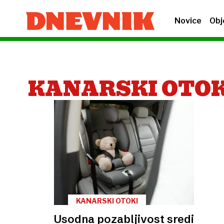
Novice
Obj
KANARSKI OTOK
KANARSKI OTOKI
Usodna pozabljivost sredi