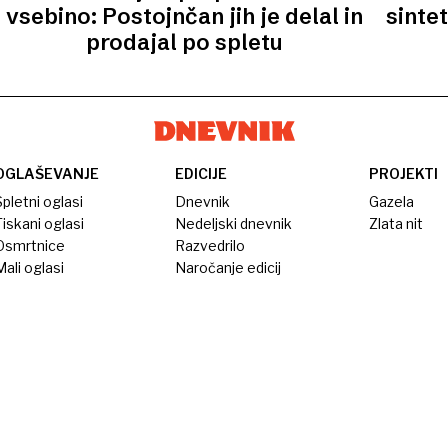
vsebino: Postojnčan jih je delal in
sinte
prodajal po spletu
OGLAŠEVANJE
EDICIJE
PROJEKTI
pletni oglasi
Dnevnik
Gazela
iskani oglasi
Nedeljski dnevnik
Zlata nit
Osmrtnice
Razvedrilo
ali oglasi
Naročanje edicij