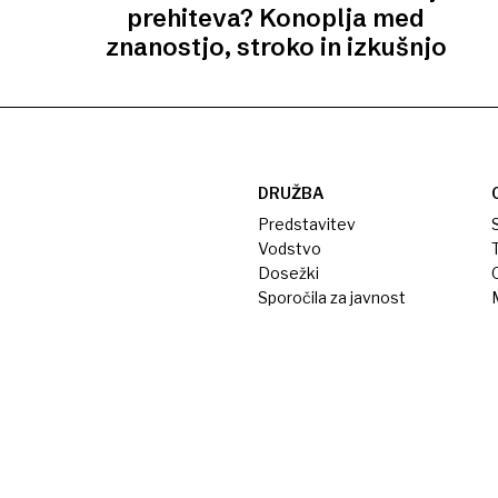
prehiteva? Konoplja med
znanostjo, stroko in izkušnjo
DRUŽBA
Predstavitev
S
Vodstvo
T
Dosežki
Sporočila za javnost
M