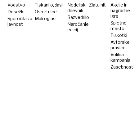
Vodstvo
Tiskani oglasi
Nedeljski
Zlata nit
Akcije in
dnevnik
nagradne
Dosežki
Osmrtnice
igre
Razvedrilo
Sporočila za
Mali oglasi
Spletno
javnost
Naročanje
mesto
edicij
Piškotki
Avtorske
pravice
Volilna
kampanja
Zasebnost