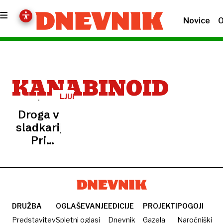
Novice
O
KANABINOID
LJUBLJANA
Droga v
sladkariji:
Pri
mladoletniku
je
zamračenost
trajala 5
dni
DRUŽBA
OGLAŠEVANJE
EDICIJE
PROJEKTI
POGOJI
Predstavitev
Spletni oglasi
Dnevnik
Gazela
Naročniški