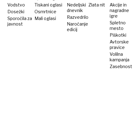
Vodstvo
Tiskani oglasi
Nedeljski
Zlata nit
Akcije in
dnevnik
nagradne
Dosežki
Osmrtnice
igre
Razvedrilo
Sporočila za
Mali oglasi
Spletno
javnost
Naročanje
mesto
edicij
Piškotki
Avtorske
pravice
Volilna
kampanja
Zasebnost