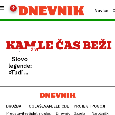
Novice
O
KAM LE ČAS BEŽI
ŽIVEL
ZA
Slovo
GLASBO
legende:
»Tudi mi
nismo
večni,
danes
smo tu,
jutri nas
DRUŽBA
OGLAŠEVANJE
EDICIJE
PROJEKTI
POGOJI
več ni«
Predstavitev
Spletni oglasi
Dnevnik
Gazela
Naročniški