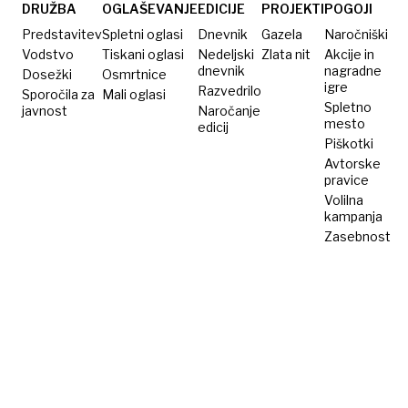
ogledov
DRUŽBA
OGLAŠEVANJE
EDICIJE
PROJEKTI
POGOJI
za
Predstavitev
Spletni oglasi
Dnevnik
Gazela
Naročniški
popolne
Vodstvo
Tiskani oglasi
Nedeljski
Zlata nit
Akcije in
dnevnik
nagradne
Dosežki
nesmisle
Osmrtnice
igre
Razvedrilo
Sporočila za
Mali oglasi
Spletno
javnost
Naročanje
mesto
edicij
Piškotki
Avtorske
pravice
Volilna
kampanja
Zasebnost