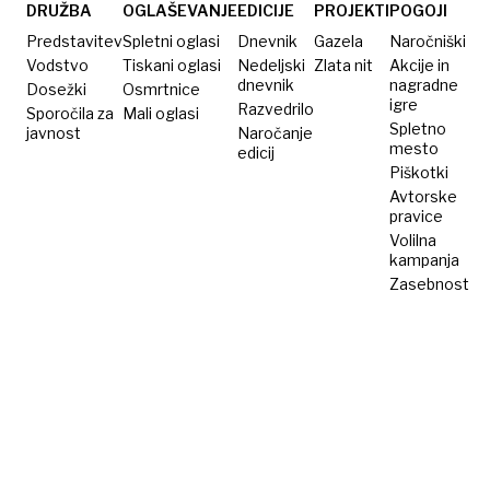
sindrom
DRUŽBA
OGLAŠEVANJE
EDICIJE
PROJEKTI
POGOJI
vsak 50.
Predstavitev
Spletni oglasi
Dnevnik
Gazela
Naročniški
dojenček
Vodstvo
Tiskani oglasi
Nedeljski
Zlata nit
Akcije in
dnevnik
nagradne
Dosežki
Osmrtnice
igre
Razvedrilo
Sporočila za
Mali oglasi
Spletno
javnost
Naročanje
mesto
edicij
Piškotki
Avtorske
pravice
Volilna
kampanja
Zasebnost