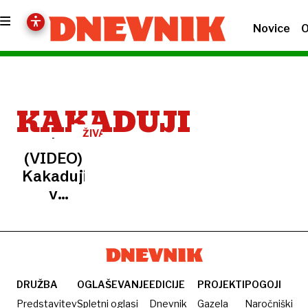
Novice
O
KAKADUJI
ŽIVALSKI
POJAV
(VIDEO)
Kakaduji
v
Sydneyju
razvili
nenavadno
kulturo
pitja
DRUŽBA
OGLAŠEVANJE
EDICIJE
PROJEKTI
POGOJI
Predstavitev
Spletni oglasi
Dnevnik
Gazela
Naročniški