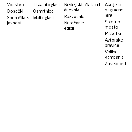
Vodstvo
Tiskani oglasi
Nedeljski
Zlata nit
Akcije in
dnevnik
nagradne
Dosežki
Osmrtnice
igre
Razvedrilo
Sporočila za
Mali oglasi
Spletno
javnost
Naročanje
mesto
edicij
Piškotki
Avtorske
pravice
Volilna
kampanja
Zasebnost