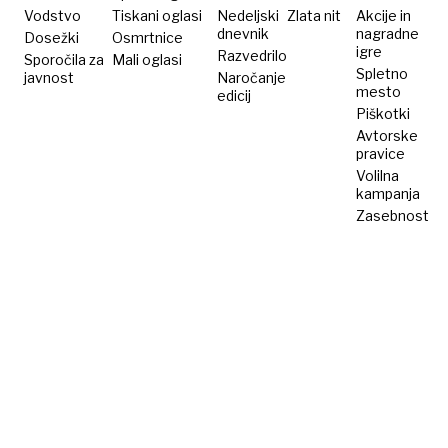
Vodstvo
Tiskani oglasi
Nedeljski
Zlata nit
Akcije in
dnevnik
nagradne
Dosežki
Osmrtnice
igre
Razvedrilo
Sporočila za
Mali oglasi
Spletno
javnost
Naročanje
mesto
edicij
Piškotki
Avtorske
pravice
Volilna
kampanja
Zasebnost