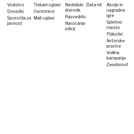
Vodstvo
Tiskani oglasi
Nedeljski
Zlata nit
Akcije in
dnevnik
nagradne
Dosežki
Osmrtnice
igre
Razvedrilo
Sporočila za
Mali oglasi
Spletno
javnost
Naročanje
mesto
edicij
Piškotki
Avtorske
pravice
Volilna
kampanja
Zasebnost