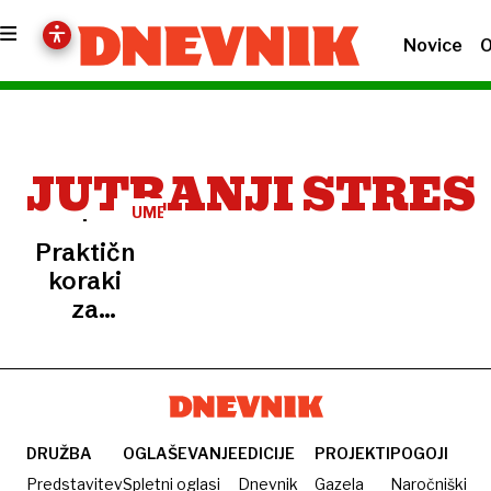
Novice
O
JUTRANJI STRES
UMETNOST
POČASNEGA
Praktični
ŽIVLJENJA,
3.
koraki
DEL
za
mirnejši
vsakdan
DRUŽBA
OGLAŠEVANJE
EDICIJE
PROJEKTI
POGOJI
Predstavitev
Spletni oglasi
Dnevnik
Gazela
Naročniški