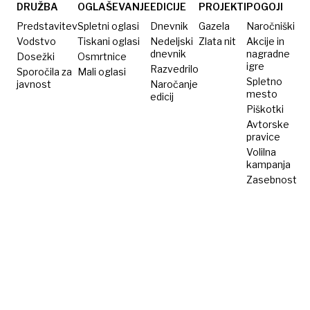
DRUŽBA
OGLAŠEVANJE
EDICIJE
PROJEKTI
POGOJI
Predstavitev
Spletni oglasi
Dnevnik
Gazela
Naročniški
Vodstvo
Tiskani oglasi
Nedeljski
Zlata nit
Akcije in
dnevnik
nagradne
Dosežki
Osmrtnice
igre
Razvedrilo
Sporočila za
Mali oglasi
Spletno
javnost
Naročanje
mesto
edicij
Piškotki
Avtorske
pravice
Volilna
kampanja
Zasebnost