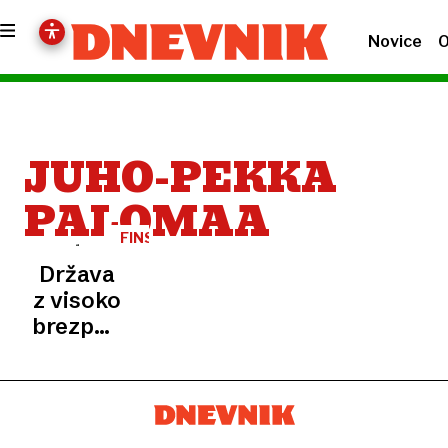
Novice
O
JUHO-PEKKA
PALOMAA
FINSKA
Država
z visoko
brezposelnostjo
ostaja
najsrečnejša.
Kje je
Slovenija?