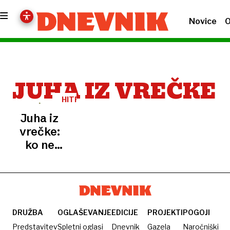
Novice
O
JUHA IZ VREČKE
HITRA
IZBIRA
Juha iz
vrečke:
ko ne
vemo,
kaj v
resnici
jemo
DRUŽBA
OGLAŠEVANJE
EDICIJE
PROJEKTI
POGOJI
Predstavitev
Spletni oglasi
Dnevnik
Gazela
Naročniški