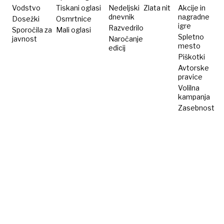
Vodstvo
Tiskani oglasi
Nedeljski
Zlata nit
Akcije in
dnevnik
nagradne
Dosežki
Osmrtnice
igre
Razvedrilo
Sporočila za
Mali oglasi
Spletno
javnost
Naročanje
mesto
edicij
Piškotki
Avtorske
pravice
Volilna
kampanja
Zasebnost