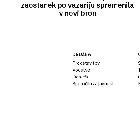
zaostanek po vazariju spremenila
v novi bron
DRUŽBA
Predstavitev
S
Vodstvo
T
Dosežki
Sporočila za javnost
M