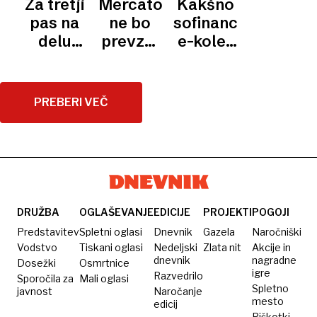
Za tretji
Mercator
Kakšno
infrastrukturo
primorske
pas na
ne bo
sofinanciranje
Alenko
avtoceste,
delu
prevzel
e-koles
Bratušek
2.
primorke
Tuša
za
še ni
občane?
soglasja,
PREBERI VEČ
2.
DRUŽBA
OGLAŠEVANJE
EDICIJE
PROJEKTI
POGOJI
Predstavitev
Spletni oglasi
Dnevnik
Gazela
Naročniški
Vodstvo
Tiskani oglasi
Nedeljski
Zlata nit
Akcije in
dnevnik
nagradne
Dosežki
Osmrtnice
igre
Razvedrilo
Sporočila za
Mali oglasi
Spletno
javnost
Naročanje
mesto
edicij
Piškotki