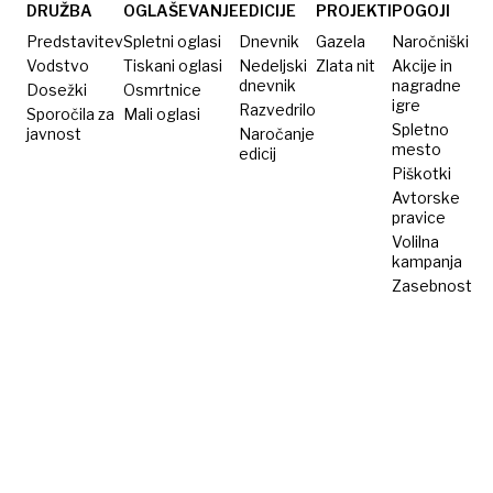
temno
Gaga?
DRUŽBA
OGLAŠEVANJE
EDICIJE
PROJEKTI
POGOJI
zgodovino
Predstavitev
Spletni oglasi
Dnevnik
Gazela
Naročniški
Vodstvo
Tiskani oglasi
Nedeljski
Zlata nit
Akcije in
dnevnik
nagradne
Dosežki
Osmrtnice
igre
Razvedrilo
Sporočila za
Mali oglasi
Spletno
javnost
Naročanje
mesto
edicij
Piškotki
Avtorske
pravice
Volilna
kampanja
Zasebnost