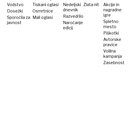
Vodstvo
Tiskani oglasi
Nedeljski
Zlata nit
Akcije in
dnevnik
nagradne
Dosežki
Osmrtnice
igre
Razvedrilo
Sporočila za
Mali oglasi
Spletno
javnost
Naročanje
mesto
edicij
Piškotki
Avtorske
pravice
Volilna
kampanja
Zasebnost