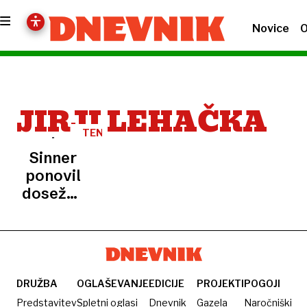
Novice
O
JIRJI LEHAČKA
TENIS
Sinner
ponovil
dosežek
Federerja
DRUŽBA
OGLAŠEVANJE
EDICIJE
PROJEKTI
POGOJI
Predstavitev
Spletni oglasi
Dnevnik
Gazela
Naročniški