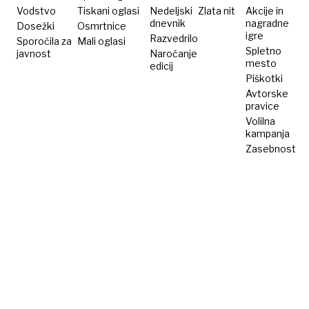
nad
Vodstvo
Tiskani oglasi
Nedeljski
Zlata nit
Akcije in
dnevnik
nagradne
Dosežki
jeklom
Osmrtnice
igre
Razvedrilo
Sporočila za
Mali oglasi
Spletno
javnost
Naročanje
mesto
edicij
Piškotki
Avtorske
pravice
Volilna
kampanja
Zasebnost