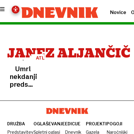
Novice
O
JANEZ ALJANČIČ
ATLETIKA
Umrl
nekdanji
predsednik
atletske
zveze
Janez
Aljančič
DRUŽBA
OGLAŠEVANJE
EDICIJE
PROJEKTI
POGOJI
Predstavitev
Spletni oglasi
Dnevnik
Gazela
Naročniški