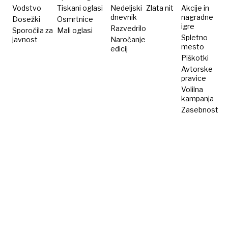
Vodstvo
Tiskani oglasi
Nedeljski
Zlata nit
Akcije in
dnevnik
nagradne
Dosežki
Osmrtnice
igre
Razvedrilo
Sporočila za
Mali oglasi
Spletno
javnost
Naročanje
mesto
edicij
Piškotki
Avtorske
pravice
Volilna
kampanja
Zasebnost