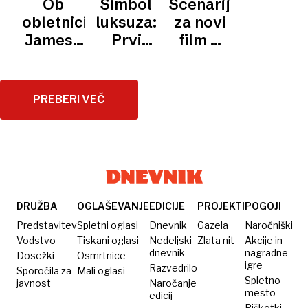
Ob
Simbol
Scenarij
FILMU
malo
Bondov
je, da
obletnici
luksuza:
za novi
podmornica
avtomobil
bo
Jamesa
Prvi
film o
končal v
zlobnež
Bonda:
povojni
Bondu
rokah
v
kako je
rolls-
bo
Elona
videoigrici
Sean
royce je
napisal
PREBERI VEČ
Muska
slavni
Connery
bil
ustvarjalec
glasbenik
za las
silver
serije
ušel
wraith
Birminghamske
smrti
tolpe
DRUŽBA
OGLAŠEVANJE
EDICIJE
PROJEKTI
POGOJI
Predstavitev
Spletni oglasi
Dnevnik
Gazela
Naročniški
Vodstvo
Tiskani oglasi
Nedeljski
Zlata nit
Akcije in
dnevnik
nagradne
Dosežki
Osmrtnice
igre
Razvedrilo
Sporočila za
Mali oglasi
Spletno
javnost
Naročanje
mesto
edicij
Piškotki