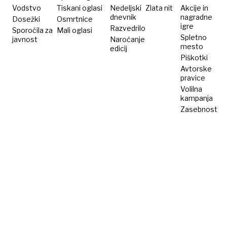
Vodstvo
Tiskani oglasi
Nedeljski
Zlata nit
Akcije in
dnevnik
nagradne
Dosežki
Osmrtnice
igre
Razvedrilo
Sporočila za
Mali oglasi
Spletno
javnost
Naročanje
mesto
edicij
Piškotki
Avtorske
pravice
Volilna
kampanja
Zasebnost