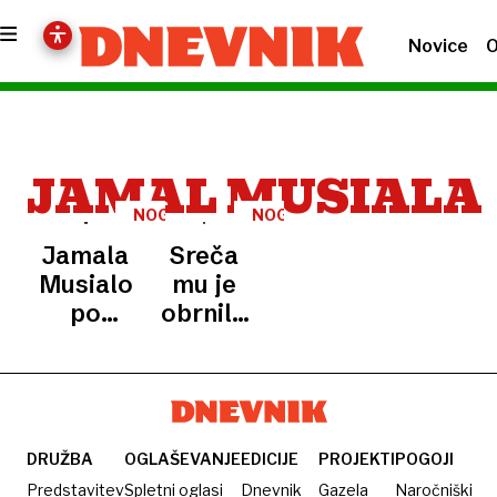
Novice
O
JAMAL MUSIALA
NOGOMET
NOGOMET
Jamala
Sreča
Musialo
mu je
po
obrnila
zahtevni
hrbet
operaciji
čaka
zelo
dolgo
DRUŽBA
OGLAŠEVANJE
EDICIJE
PROJEKTI
POGOJI
okrevanje
Predstavitev
Spletni oglasi
Dnevnik
Gazela
Naročniški