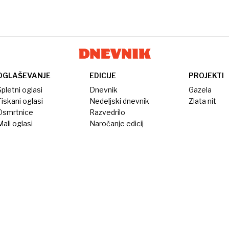
OGLAŠEVANJE
EDICIJE
PROJEKTI
pletni oglasi
Dnevnik
Gazela
iskani oglasi
Nedeljski dnevnik
Zlata nit
Osmrtnice
Razvedrilo
ali oglasi
Naročanje edicij