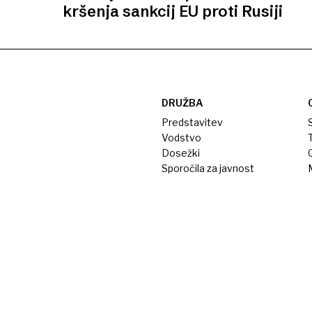
kršenja sankcij EU proti Rusiji
DRUŽBA
Predstavitev
S
Vodstvo
T
Dosežki
Sporočila za javnost
M