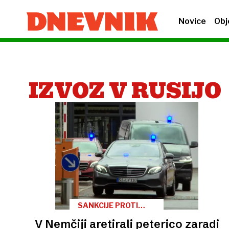
Novice
Obj
IZVOZ V RUSIJO
SANKCIJE PROTI
RUSIJI
V Nemčiji aretirali peterico zaradi