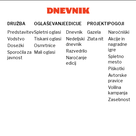
o
lani
bo
40.000
izselitvi
zapustilo
ohranila
ljudi,
več kot
duha
večinoma
DRUŽBA
OGLAŠEVANJE
EDICIJE
PROJEKTI
POGOJI
80.000
Boruta
mladih
Predstavitev
Spletni oglasi
Dnevnik
Gazela
Naročniški
ljudi
Pahorja
Vodstvo
Tiskani oglasi
Nedeljski
Zlata nit
Akcije in
dnevnik
nagradne
Dosežki
Osmrtnice
igre
Razvedrilo
Sporočila za
Mali oglasi
Spletno
javnost
Naročanje
mesto
edicij
Piškotki
Avtorske
pravice
Volilna
kampanja
Zasebnost