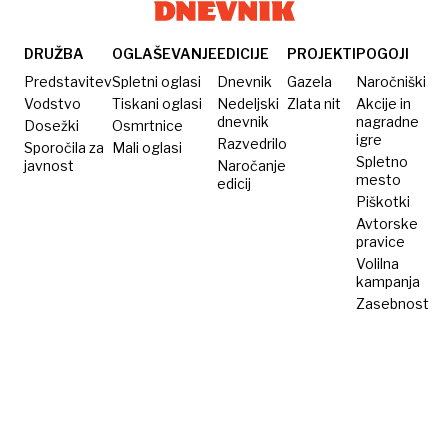
lovsko
letalo F-
35
DRUŽBA
OGLAŠEVANJE
EDICIJE
PROJEKTI
POGOJI
Predstavitev
Spletni oglasi
Dnevnik
Gazela
Naročniški
Vodstvo
Tiskani oglasi
Nedeljski
Zlata nit
Akcije in
dnevnik
nagradne
Dosežki
Osmrtnice
igre
Razvedrilo
Sporočila za
Mali oglasi
Spletno
javnost
Naročanje
mesto
edicij
Piškotki
Avtorske
pravice
Volilna
kampanja
Zasebnost