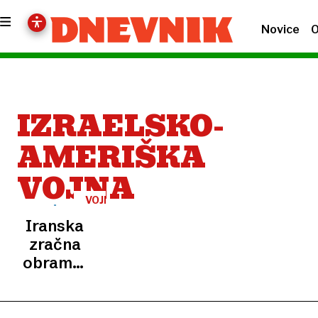
Novice
O
IZRAELSKO-
AMERIŠKA
VOJNA
VOJNA
V
Iranska
IRANU
zračna
obramba
zadela
ameriško