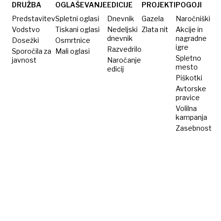
v
DRUŽBA
OGLAŠEVANJE
EDICIJE
PROJEKTI
POGOJI
soboto
Predstavitev
Spletni oglasi
Dnevnik
Gazela
Naročniški
Vodstvo
Tiskani oglasi
Nedeljski
Zlata nit
Akcije in
dnevnik
nagradne
Dosežki
Osmrtnice
igre
Razvedrilo
Sporočila za
Mali oglasi
Spletno
javnost
Naročanje
mesto
edicij
Piškotki
Avtorske
pravice
Volilna
kampanja
Zasebnost