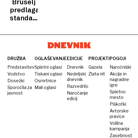
Bruselj
dioksida
dražje
predlaga
doslej
od
standard
letalskih
Euro 7
za
zmanjšanje
izpustov
motornih
DRUŽBA
OGLAŠEVANJE
EDICIJE
PROJEKTI
POGOJI
vozil
Predstavitev
Spletni oglasi
Dnevnik
Gazela
Naročniški
Vodstvo
Tiskani oglasi
Nedeljski
Zlata nit
Akcije in
dnevnik
nagradne
Dosežki
Osmrtnice
igre
Razvedrilo
Sporočila za
Mali oglasi
Spletno
javnost
Naročanje
mesto
edicij
Piškotki
Avtorske
pravice
Volilna
kampanja
Zasebnost