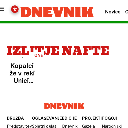
Novice
O
IZLITJE NAFTE
ONESNAŽENJE
Kopalci
že v reki
Unici,
naftnih
madežev
ni več
DRUŽBA
OGLAŠEVANJE
EDICIJE
PROJEKTI
POGOJI
Predstavitev
Spletni oglasi
Dnevnik
Gazela
Naročniški