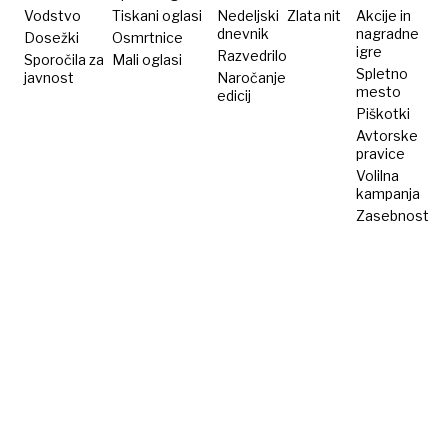
Vodstvo
Tiskani oglasi
Nedeljski
Zlata nit
Akcije in
dnevnik
nagradne
Dosežki
Osmrtnice
igre
Razvedrilo
Sporočila za
Mali oglasi
Spletno
javnost
Naročanje
mesto
edicij
Piškotki
Avtorske
pravice
Volilna
kampanja
Zasebnost