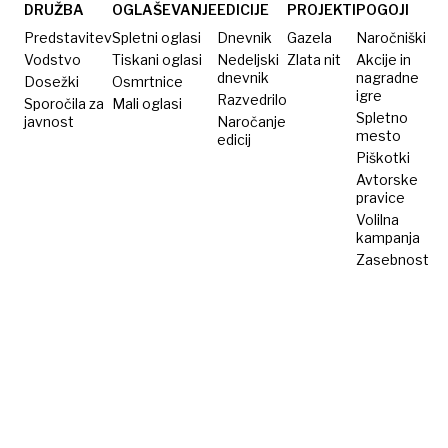
DRUŽBA
OGLAŠEVANJE
EDICIJE
PROJEKTI
POGOJI
Predstavitev
Spletni oglasi
Dnevnik
Gazela
Naročniški
Vodstvo
Tiskani oglasi
Nedeljski
Zlata nit
Akcije in
dnevnik
nagradne
Dosežki
Osmrtnice
igre
Razvedrilo
Sporočila za
Mali oglasi
Spletno
javnost
Naročanje
mesto
edicij
Piškotki
Avtorske
pravice
Volilna
kampanja
Zasebnost