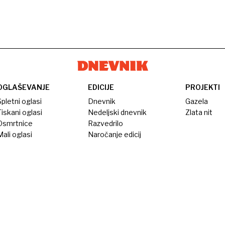
OGLAŠEVANJE
EDICIJE
PROJEKTI
pletni oglasi
Dnevnik
Gazela
iskani oglasi
Nedeljski dnevnik
Zlata nit
Osmrtnice
Razvedrilo
ali oglasi
Naročanje edicij