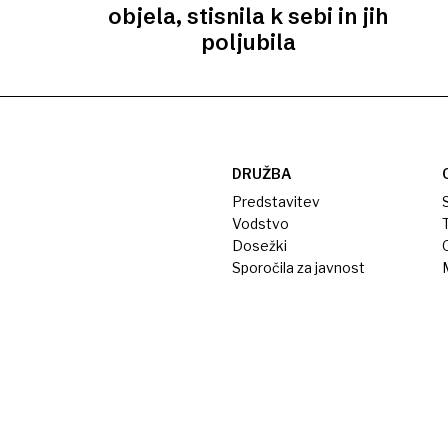
objela, stisnila k sebi in jih
poljubila
DRUŽBA
Predstavitev
S
Vodstvo
T
Dosežki
Sporočila za javnost
M