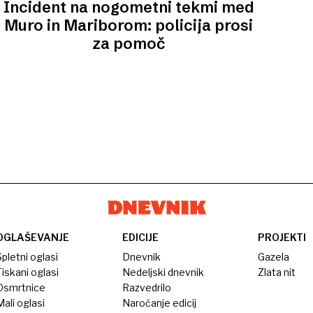
Incident na nogometni tekmi med
Muro in Mariborom: policija prosi
za pomoč
OGLAŠEVANJE
EDICIJE
PROJEKTI
pletni oglasi
Dnevnik
Gazela
iskani oglasi
Nedeljski dnevnik
Zlata nit
Osmrtnice
Razvedrilo
ali oglasi
Naročanje edicij