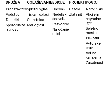
slaviti
DRUŽBA
OGLAŠEVANJE
EDICIJE
PROJEKTI
POGOJI
že ob
Predstavitev
Spletni oglasi
Dnevnik
Gazela
Naročniški
polnoči
Vodstvo
Tiskani oglasi
Nedeljski
Zlata nit
Akcije in
dnevnik
nagradne
Dosežki
Osmrtnice
igre
Razvedrilo
Sporočila za
Mali oglasi
Spletno
javnost
Naročanje
mesto
edicij
Piškotki
Avtorske
pravice
Volilna
kampanja
Zasebnost