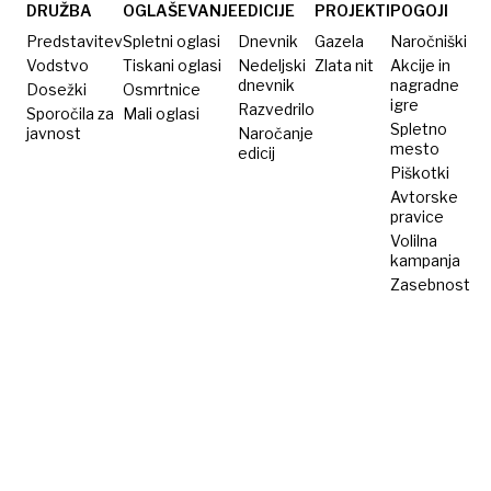
DRUŽBA
OGLAŠEVANJE
EDICIJE
PROJEKTI
POGOJI
Predstavitev
Spletni oglasi
Dnevnik
Gazela
Naročniški
Vodstvo
Tiskani oglasi
Nedeljski
Zlata nit
Akcije in
dnevnik
nagradne
Dosežki
Osmrtnice
igre
Razvedrilo
Sporočila za
Mali oglasi
Spletno
javnost
Naročanje
mesto
edicij
Piškotki
Avtorske
pravice
Volilna
kampanja
Zasebnost