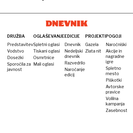
Hormuški
zaprl
o
zasegel
ameriško
dogovor
ožini
Hormuško
tveganem
naftni
vojaško
se
ožino
napadu
tanker
ladjo, ki
izteka,
na
je
Iranu
ameriško
hotela
grozi z
DRUŽBA
OGLAŠEVANJE
EDICIJE
PROJEKTI
POGOJI
oporišče
prečkati
uničenjem
Predstavitev
Spletni oglasi
Dnevnik
Gazela
Naročniški
Hormuško
Vodstvo
Tiskani oglasi
Nedeljski
Zlata nit
Akcije in
dnevnik
nagradne
Dosežki
Osmrtnice
ožino
igre
Razvedrilo
Sporočila za
Mali oglasi
Spletno
javnost
Naročanje
mesto
edicij
Piškotki
Avtorske
pravice
Volilna
kampanja
Zasebnost