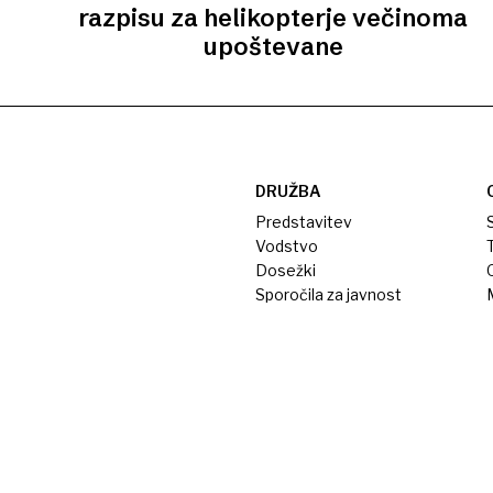
razpisu za helikopterje večinoma
upoštevane
DRUŽBA
Predstavitev
S
Vodstvo
T
Dosežki
Sporočila za javnost
M