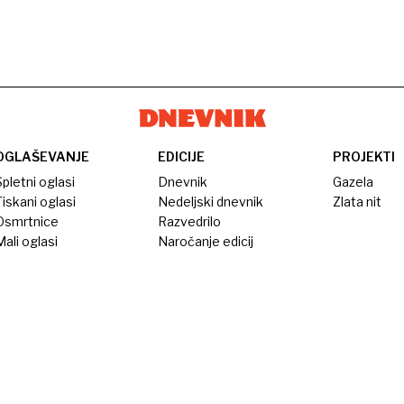
OGLAŠEVANJE
EDICIJE
PROJEKTI
pletni oglasi
Dnevnik
Gazela
iskani oglasi
Nedeljski dnevnik
Zlata nit
Osmrtnice
Razvedrilo
ali oglasi
Naročanje edicij